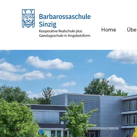
zum
zur
zur
Hauptinhalt
Navigation
Fußzeile
springen
springen
springen
Home
Übe