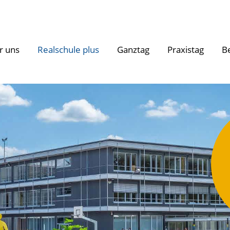
r uns
Realschule plus
Ganztag
Praxistag
B