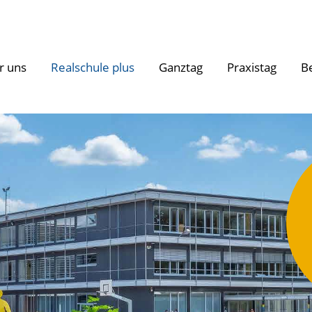
r uns
Realschule plus
Ganztag
Praxistag
B