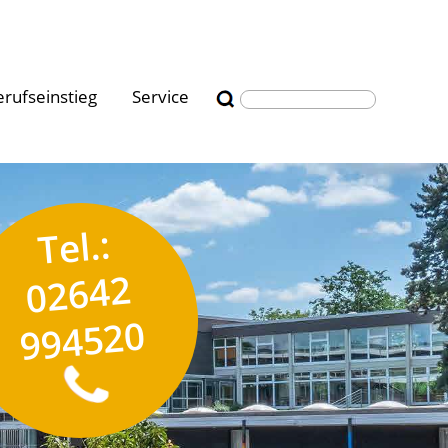
erufseinstieg
Service
Tel.:
02642
994520