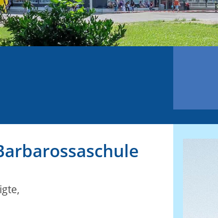
Barbarossaschule
gte,