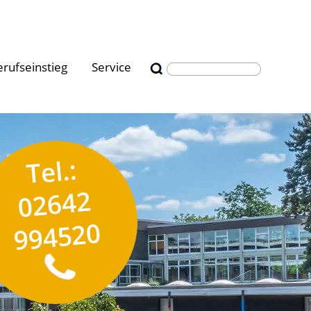
erufseinstieg
Service
Tel.:
02642
994520